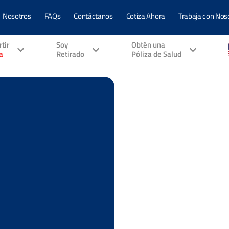
Nosotros
FAQs
Contáctanos
Cotiza Ahora
Trabaja con Nos
tir
Soy
Obtén una
a
Retirado
Póliza de Salud