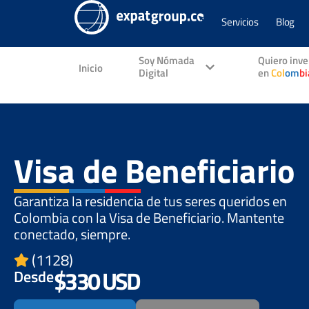
Servicios
Blog
Soy Nómada
Quiero inver
Inicio
Digital
en
Col
om
bi
Visa de Beneficiario
Garantiza la residencia de tus seres queridos en
Colombia con la
Visa de Beneficiario
. Mantente
conectado, siempre.
(1128)
$330 USD
Desde