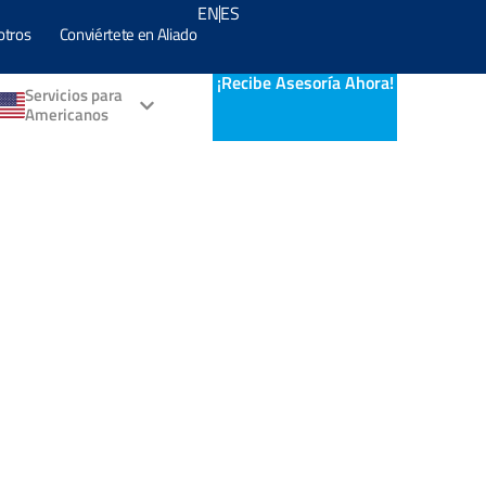
EN
ES
otros
Conviértete en Aliado
¡Recibe Asesoría Ahora!
Servicios para
Americanos