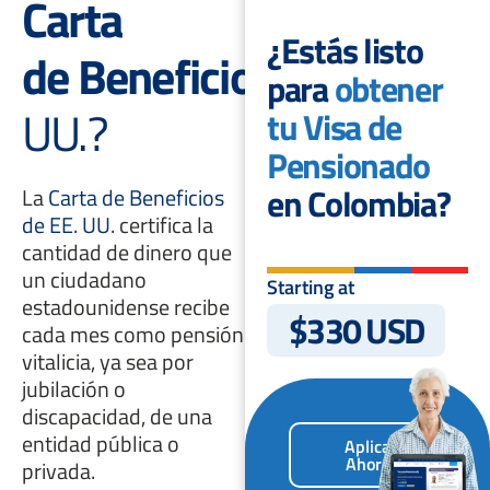
Carta
¿Estás listo
de Beneficios
de EE.
para
obtener
UU.?
tu Visa de
Pensionado
en Colombia?
La
Carta de Beneficios
de EE. UU
. certifica la
cantidad de dinero que
un ciudadano
Starting at
estadounidense recibe
$330 USD
cada mes como pensión
vitalicia, ya sea por
jubilación o
discapacidad, de una
entidad pública o
Aplica
Ahora
privada.