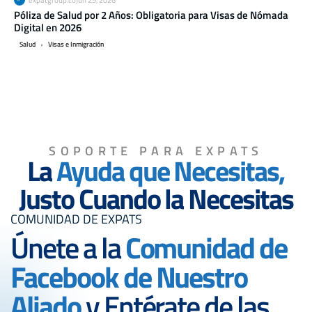
Póliza de Salud por 2 Años: Obligatoria para Visas de Nómada
Vi
Digital en 2026
Má
,
Salud
Visas e Inmigración
Vi
SOPORTE PARA EXPATS
La
Ayuda que Necesitas,
Justo Cuando la Necesitas
COMUNIDAD DE EXPATS
Únete a la
Comunidad de
Facebook de Nuestro
Aliado
y Entérate de las