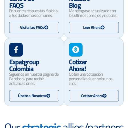
FAQS
Blog
Encuentra respuestas rápidas
Manténgase actualizado con
a tus dudas más comunes.
los últimos consejos y noticias.
Visita las FAQs
Leer Ahora
Expatgroup
Cotizar
Colombia
Ahora!
Síguenos en nuestra página de
Obtén una cotización
Facebook para recibir
personalizada en solo unos
actualizaciones.
clics.
Únete a Nosotros
Cotizar Ahora
Our
strategic
allies/partners