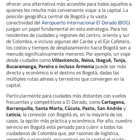
ofrecer una alternativa más accesible para todos aquellos a
quienes les resulte más conveniente viajar a la capital. La
posición geográfica central de Bogotá y la vasta
conectividad del
Aeropuerto Internacional El Dorado (BOG)
juegan un papel fundamental en esta estrategia. Para los
residentes de ciudades y regiones del centro, oriente y sur
de Colombia, e incluso algunas del Caribe y el Eje Cafetero,
los costos y tiempos de desplazamiento hacia Bogotá son a
menudo significativamente menores. Por ejemplo, un viaje
desde ciudades como
Villavicencio, Neiva, Ibagué, Tunja,
Bucaramanga, Pereira o incluso Armenia
puede ser más
directo y económico si el destino es Bogotá, dadas las
múltiples rutas aéreas y terrestres que convergen en la
capital.
Particularmente para ciudades más distantes con vuelos
frecuentes y competitivos a El Dorado, como
Cartagena,
Barranquilla, Santa Marta, Cúcuta, Pasto, San Andrés
y
Leticia
, la conexión con Bogotá es, en la mayoría de los
casos, la opción más práctica y económica. Por ello, nuestro
servicio en Bogotá está pensado para cubrir a todos los
ciudadanos de Colombia que, por razones de logística,
geografía o economía, encuentren en la capital el punto